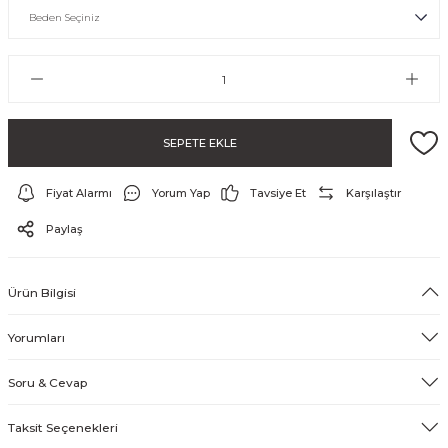
SEPETE EKLE
Fiyat Alarmı
Yorum Yap
Tavsiye Et
Karşılaştır
ayo ve Şort
Paylaş
Ürün Bilgisi
Yorumları
Soru & Cevap
Taksit Seçenekleri