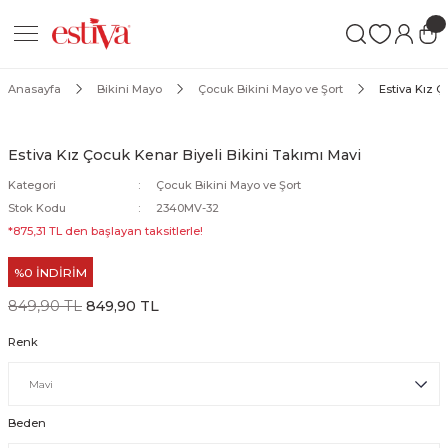
Geri Dön
Geri Dön
Geri Dön
ımları
Mayo
Anasayfa
Bikini Mayo
Çocuk Bikini Mayo ve Şort
Estiva Kız Ç
akımları
ı
ettür Mayo
Estiva Kız Çocuk Kenar Biyeli Bikini Takımı Mavi
akımları
ttür Mayo
Kategori
Çocuk Bikini Mayo ve Şort
Stok Kodu
2340MV-32
Takım
akımları
ayo
*875,31 TL den başlayan taksitlerle!
%0 İNDİRİM
Mayo
849,90 TL
849,90 TL
Mayo
Renk
Beden