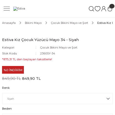
Geri Dön
Geri Dön
Geri Dön
ımları
Mayo
Anasayfa
Bikini Mayo
Çocuk Bikini Mayo ve Şort
Estiva Kız 
akımları
ı
ettür Mayo
Estiva Kız Çocuk Yüzücü Mayo 34 - Siyah
akımları
ttür Mayo
Kategori
Çocuk Bikini Mayo ve Şort
Stok Kodu
2360SY-34
Takım
akımları
ayo
*875,31 TL den başlayan taksitlerle!
%0 İNDİRİM
Mayo
849,90 TL
849,90 TL
Mayo
Renk
Beden