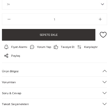
SEPETE EKLE
Fiyat Alarmı
Yorum Yap
Tavsiye Et
Karşılaştır
ayo ve Şort
Paylaş
Ürün Bilgisi
Yorumları
Soru & Cevap
Taksit Seçenekleri