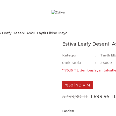
a Leafy Desenli Askılı Taytlı Elbise Mayo
Estiva Leafy Desenli As
Kategori
Taytlı El
Stok Kodu
26609
*176,16 TL den başlayan taksitle
%50 İNDİRİM
3.399,90 TL
1.699,95 T
Beden