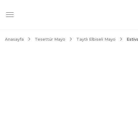
Anasayfa
Tesettür Mayo
Taytlı Elbiseli Mayo
Estiv