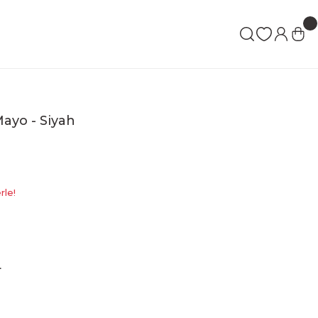
Mayo - Siyah
rle!
L