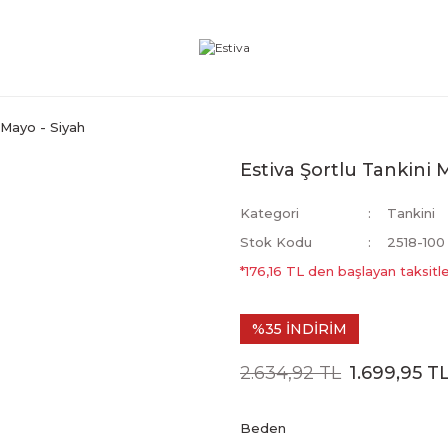
 Mayo - Siyah
Estiva Şortlu Tankini 
Kategori
Tankini
Stok Kodu
2518-100
*176,16 TL den başlayan taksitle
%35 İNDİRİM
2.634,92 TL
1.699,95 T
Beden