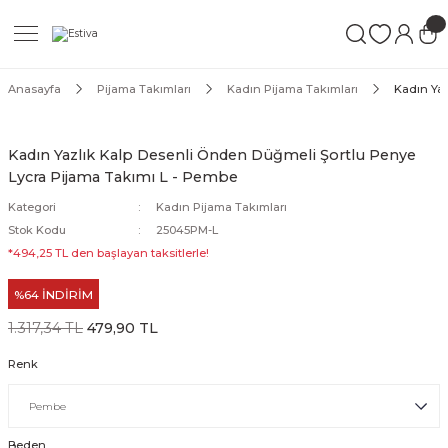
Geri Dön
Geri Dön
Geri Dön
ımları
Mayo
Anasayfa
Pijama Takımları
Kadın Pijama Takımları
Kadın Yaz
akımları
ı
ettür Mayo
Kadın Yazlık Kalp Desenli Önden Düğmeli Şortlu Penye
Lycra Pijama Takımı L - Pembe
akımları
ttür Mayo
Kategori
Kadın Pijama Takımları
Takım
akımları
ayo
Stok Kodu
25045PM-L
*494,25 TL den başlayan taksitlerle!
Mayo
%64 İNDİRİM
Mayo
1.317,34 TL
479,90 TL
Renk
Beden