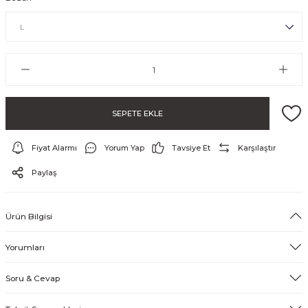
SEPETE EKLE
Fiyat Alarmı
Yorum Yap
Tavsiye Et
Karşılaştır
ayo ve Şort
Paylaş
Ürün Bilgisi
Yorumları
Soru & Cevap