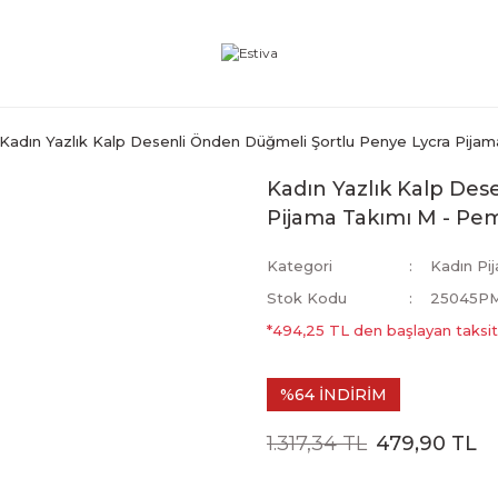
Kadın Yazlık Kalp Desenli Önden Düğmeli Şortlu Penye Lycra Pija
Kadın Yazlık Kalp Des
Pijama Takımı M - Pe
Kategori
Kadın Pi
Stok Kodu
25045P
*494,25 TL den başlayan taksitl
%64 İNDİRİM
1.317,34 TL
479,90 TL