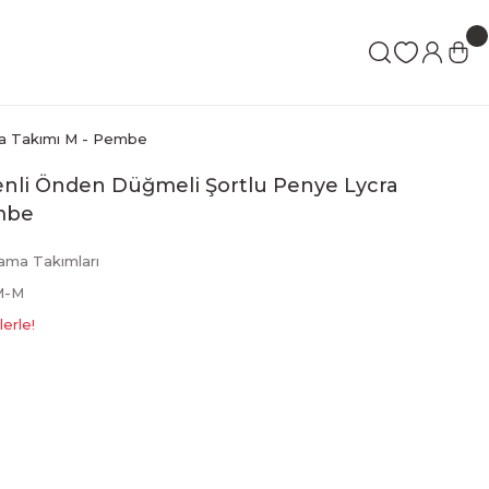
ma Takımı M - Pembe
enli Önden Düğmeli Şortlu Penye Lycra
mbe
jama Takımları
M-M
erle!