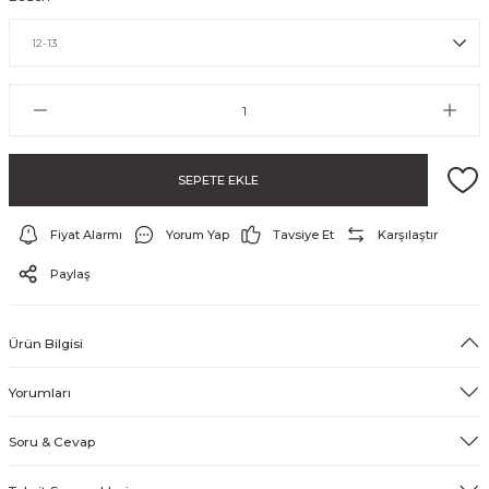
SEPETE EKLE
Fiyat Alarmı
Yorum Yap
Tavsiye Et
Karşılaştır
ayo ve Şort
Paylaş
Ürün Bilgisi
Yorumları
Soru & Cevap