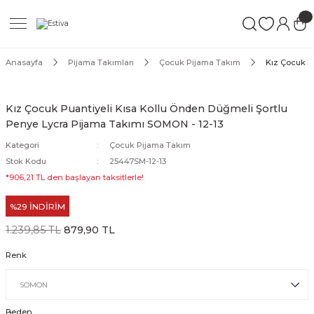
Geri Dön
Geri Dön
Geri Dön
ımları
Mayo
Anasayfa
Pijama Takımları
Çocuk Pijama Takım
Kız Çocuk P
akımları
ı
ettür Mayo
Kız Çocuk Puantiyeli Kısa Kollu Önden Düğmeli Şortlu
Penye Lycra Pijama Takımı SOMON - 12-13
akımları
ttür Mayo
Kategori
Çocuk Pijama Takım
Takım
akımları
ayo
Stok Kodu
25447SM-12-13
*906,21 TL den başlayan taksitlerle!
Mayo
%29 İNDİRİM
Mayo
1.239,85 TL
879,90 TL
Renk
Beden